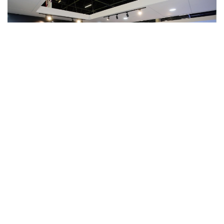
Inscrições podem ser feitas até 20 de setembro
SÃO PAULO — O curso gratuito de empreendedorismo
Fábrica de Negócios, voltado para quem deseja
empreender ou busca impulsionar o próprio negócio,
abriu inscrições para mais 18 turmas presencias,
totalizando 540 vagas em todas as regiões da cidade
de
São Paulo
. Os interessados em participar devem se