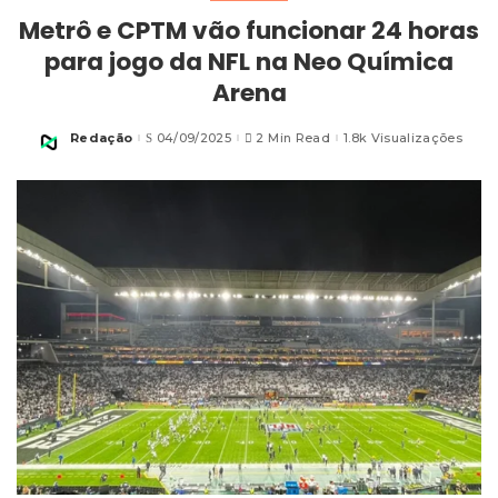
Metrô e CPTM vão funcionar 24 horas
para jogo da NFL na Neo Química
Arena
Redação
04/09/2025
2 Min Read
1.8k Visualizações
Posted
by