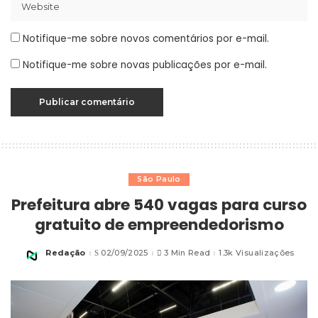
Notifique-me sobre novos comentários por e-mail.
Notifique-me sobre novas publicações por e-mail.
São Paulo
Prefeitura abre 540 vagas para curso
gratuito de empreendedorismo
Redação
02/09/2025
3 Min Read
1.3k Visualizações
Posted
by