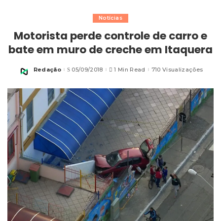
Notícias
Motorista perde controle de carro e
bate em muro de creche em Itaquera
Redação
05/09/2018
1 Min Read
710 Visualizações
Posted
by