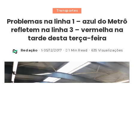
Transportes
Problemas na linha 1 – azul do Metrô
refletem na linha 3 – vermelha na
tarde desta terça-feira
Redação
05/12/2017
1 Min Read
635 Visualizações
Posted
by