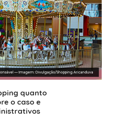
esponsável — Imagem: Divulgação/Shopping Aricanduva
opping quanto
re o caso e
nistrativos