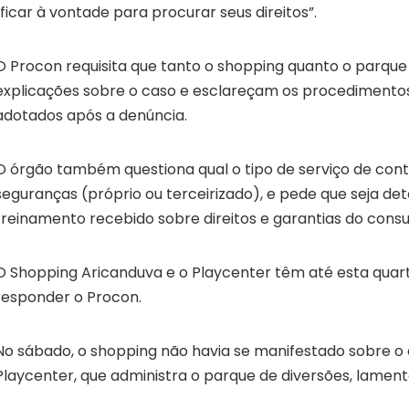
“ficar à vontade para procurar seus direitos”.
O Procon requisita que tanto o shopping quanto o parqu
explicações sobre o caso e esclareçam os procedimentos
adotados após a denúncia.
O órgão também questiona qual o tipo de serviço de con
seguranças (próprio ou terceirizado), e pede que seja de
treinamento recebido sobre direitos e garantias do cons
O Shopping Aricanduva e o Playcenter têm até esta quart
responder o Procon.
No sábado, o shopping não havia se manifestado sobre o 
Playcenter, que administra o parque de diversões, lament