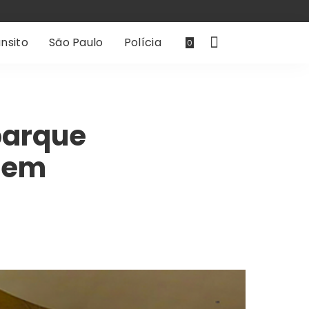
nsito
São Paulo
Polícia
0
parque
rem