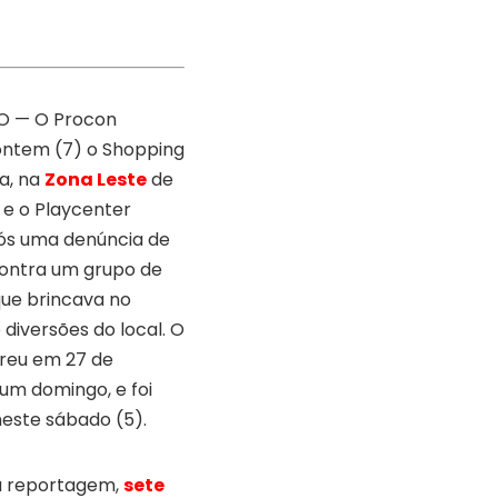
O — O Procon
 ontem (7) o Shopping
a, na
Zona Leste
de
 e o Playcenter
ós uma denúncia de
ontra um grupo de
que brincava no
diversões do local. O
reu em 27 de
 um domingo, e foi
neste sábado (5).
a reportagem,
sete