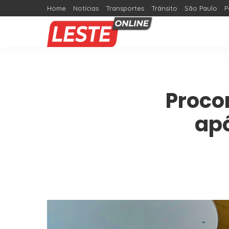
Home
Notícias
Transportes
Trânsito
São Paulo
P
Proco
ap