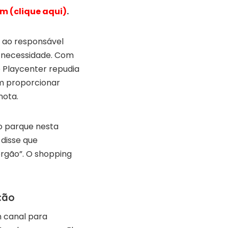
m (clique aqui)
.
s ao responsável
r necessidade. Com
o Playcenter repudia
em proporcionar
nota.
o parque nesta
 disse que
órgão”. O shopping
ção
m canal para