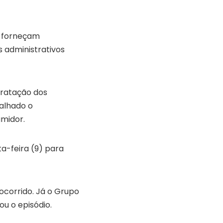
e forneçam
 administrativos
tratação dos
talhado o
umidor.
a-feira (9) para
ocorrido. Já o Grupo
ou o episódio.