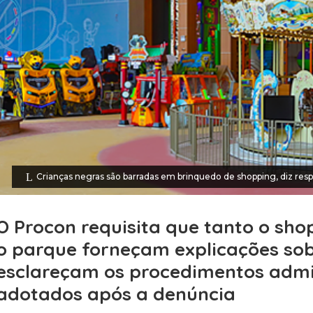
Crianças negras são barradas em brinquedo de shopping, diz r
O Procon requisita que tanto o sh
o parque forneçam explicações sob
esclareçam os procedimentos admi
adotados após a denúncia