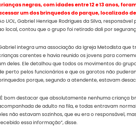
crianças negras, com idades entre 12 e 13 anos, fora
acessar um dos brinquedos do parque, localizado d
Ao
UOL
, Gabriel Henrique Rodrigues da Silva, responsável 
ao local, contou que o grupo foi retirado dali por seguranç
Gabriel integra uma associação da Igreja Metodista que 
crianças carentes e havia reunido os jovens para comemo
um deles. Ele detalhou que todos os movimentos do gru
de perto pelos funcionários e que os garotos não puderam
brinquedos porque, segundo a atendente, estavam des
“É bom destacar que absolutamente nenhuma criança b
acompanhada de adulto na fila, e todas entravam normal
eles não estavam sozinhos, que eu era o responsável, mas 
recebido essa informação”, disse.