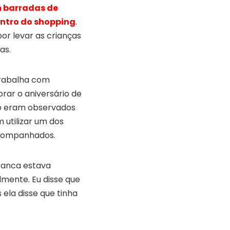
m barradas de
entro do shopping
.
por levar as crianças
as.
trabalha com
rar o aniversário de
po eram observados
 utilizar um dos
acompanhados.
ranca estava
mente. Eu disse que
ela disse que tinha