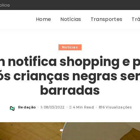
olícia
Home
Notícias
Transportes
Trâ
Notícias
n notifica shopping e 
ós crianças negras se
barradas
Redação
08/03/2022
4 Min Read
816 Visualizações
Posted
by