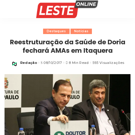
Destaques
Notícias
Reestruturação da Saúde de Doria
fechará AMAs em Itaquera
Redação
08/10/2017
8 Min Read
593 Visualizações
Posted
by