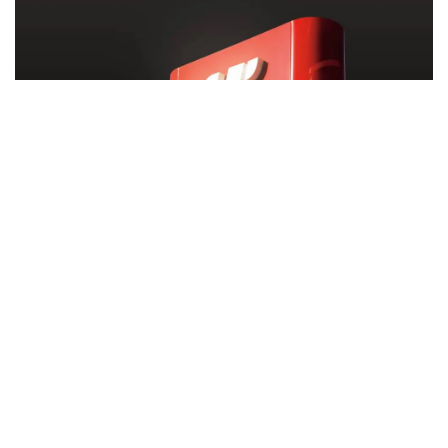
O novo complexo do grupo abrigará ainda o
restaurante homônimo e uma unidade do Ragazzo