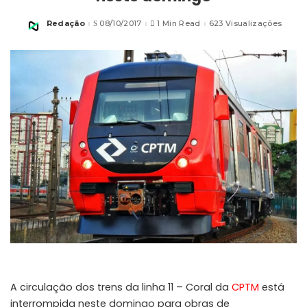
Redação
08/10/2017
1 Min Read
623 Visualizações
Posted
by
A circulação dos trens da linha 11 – Coral da
CPTM
está
interrompida neste domingo para obras de