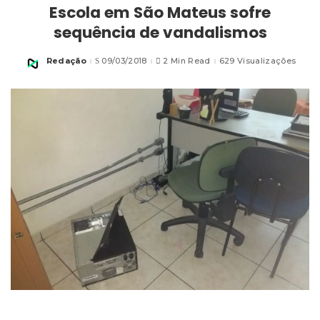
Escola em São Mateus sofre
sequência de vandalismos
Redação
09/03/2018
2 Min Read
629 Visualizações
Posted
by