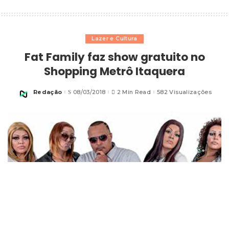
Lazer e Cultura
Fat Family faz show gratuito no
Shopping Metrô Itaquera
Redação
08/03/2018
2 Min Read
582 Visualizações
Posted
by