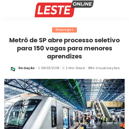
Empregos
Metrô de SP abre processo seletivo
para 150 vagas para menores
aprendizes
Redação
09/03/2018
2 Min Read
884 Visualizações
Posted
by