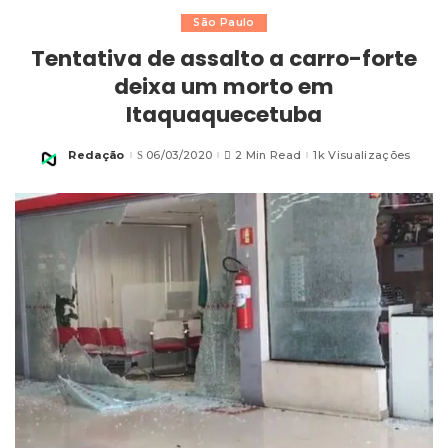
São Paulo
Tentativa de assalto a carro-forte
deixa um morto em
Itaquaquecetuba
Redação
06/03/2020
2 Min Read
1k Visualizações
Posted
by