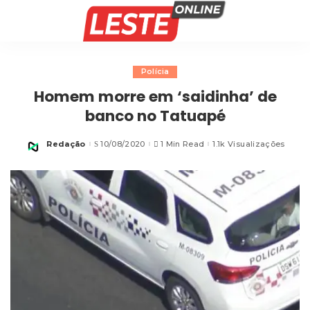
Polícia
Homem morre em ‘saidinha’ de
banco no Tatuapé
Redação
10/08/2020
1 Min Read
1.1k Visualizações
Posted
by