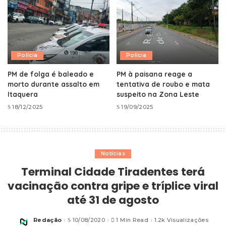
Polícia
Polícia
PM de folga é baleado e
PM à paisana reage a
morto durante assalto em
tentativa de roubo e mata
Itaquera
suspeito na Zona Leste
18/12/2025
19/09/2025
Notícias
Terminal Cidade Tiradentes terá
vacinação contra gripe e tríplice viral
até 31 de agosto
Redação
10/08/2020
1 Min Read
1.2k Visualizações
Posted