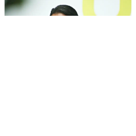
Alexandre Baldy foi levado à sede da PF na capital paulista.
Operação apura desvios na saúde envolvendo órgãos federais.
Prisão temporária do secretário é uma das seis expedidas pelo juiz
federal Marcelo Bretas, da 7ª Vara Federal do RJ
G1