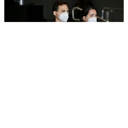
Previsão do governo é que, até o dia 30 de outubro, o equipamento
que começa a ser adotado nesta segunda-feira (3) chegue a 1.200
agentes
R7
03/08/2020