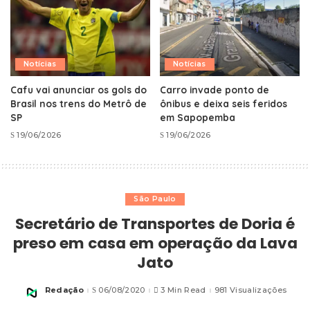
Notícias
Notícias
Cafu vai anunciar os gols do
Carro invade ponto de
Brasil nos trens do Metrô de
ônibus e deixa seis feridos
SP
em Sapopemba
19/06/2026
19/06/2026
São Paulo
Secretário de Transportes de Doria é
preso em casa em operação da Lava
Jato
Redação
06/08/2020
3 Min Read
981 Visualizações
Posted
by