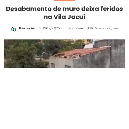
Desabamento de muro deixa feridos
na Vila Jacuí
Redação
10/09/2025
1 Min Read
1.8k Visualizações
Posted
by