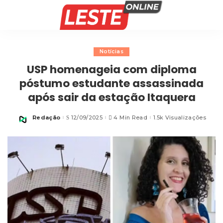
Notícias
USP homenageia com diploma
póstumo estudante assassinada
após sair da estação Itaquera
Redação
12/09/2025
4 Min Read
1.5k Visualizações
Posted
by