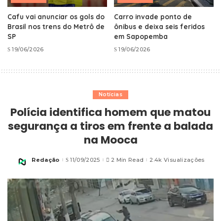
Cafu vai anunciar os gols do
Carro invade ponto de
Brasil nos trens do Metrô de
ônibus e deixa seis feridos
SP
em Sapopemba
19/06/2026
19/06/2026
Notícias
Polícia identifica homem que matou
segurança a tiros em frente a balada
na Mooca
Redação
11/09/2025
2 Min Read
2.4k Visualizações
Posted
by