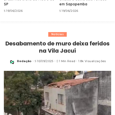
SP
em Sapopemba
19/06/2026
19/06/2026
Notícias
Desabamento de muro deixa feridos
na Vila Jacuí
Redação
10/09/2025
1 Min Read
1.8k Visualizações
Posted
by