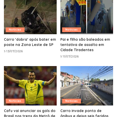
Notícias
Notícias
Carro ‘dobra’ após bater em
Pai e filho são baleados em
poste na Zona Leste de SP
tentativa de assalto em
Cidade Tiradentes
13/07/2026
11/07/2026
Notícias
Notícias
Cafu vai anunciar os gols do
Carro invade ponto de
Brasil nos trens do Metrô de
ônibus e deixa seis feridos