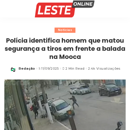
Notícias
Polícia identifica homem que matou
segurança a tiros em frente a balada
na Mooca
Redação
11/09/2025
2 Min Read
2.4k Visualizações
Posted
by