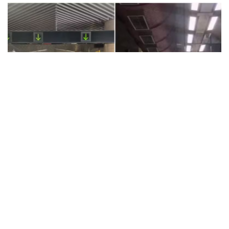
Trens circulam apenas entre as estações Luz e
Paulista. Paese foi acionado para atender os
passageiros com ônibus gratuitos no trecho
afetado. Ninguém ficou ferido