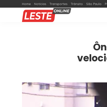
Home
Notícias
Transportes
Trânsito
São Paulo
P
Ôn
veloc