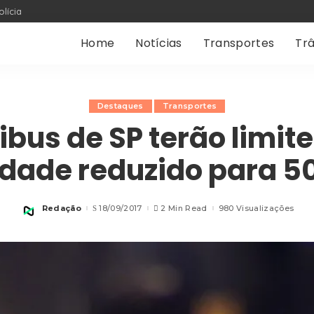
olícia
Home
Notícias
Transportes
Trâ
Destaques
Transportes
ibus de SP terão limite
idade reduzido para 5
Redação
18/09/2017
2 Min Read
980 Visualizações
Posted
by