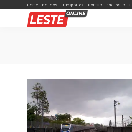
Home
Notícias
Transportes
Trânsito
São Paulo
P