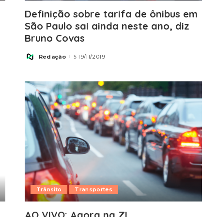
e
Definição sobre tarifa de ônibus em
São Paulo sai ainda neste ano, diz
Bruno Covas
Redação
19/11/2019
Posted
by
Trânsito
Transportes
AO VIVO: Agora na ZL