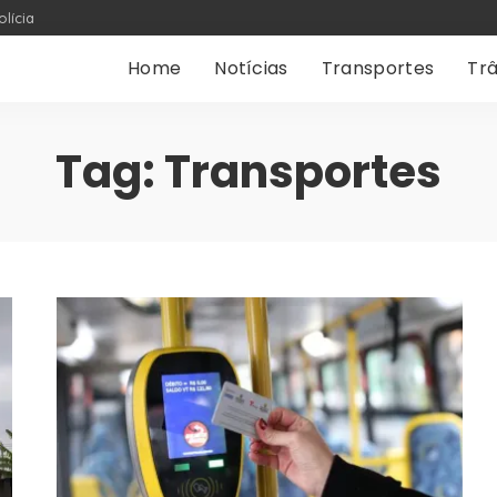
olícia
Home
Notícias
Transportes
Trâ
Tag:
Transportes