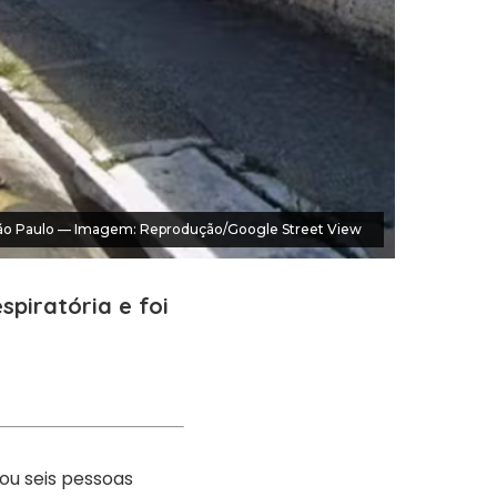
São Paulo — Imagem: Reprodução/Google Street View
piratória e foi
ou seis pessoas