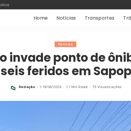
olícia
Home
Notícias
Transportes
Trâ
Notícias
o invade ponto de ôni
 seis feridos em Sap
Redação
19/06/2026
1 Min Read
73 Visualizações
Posted
by