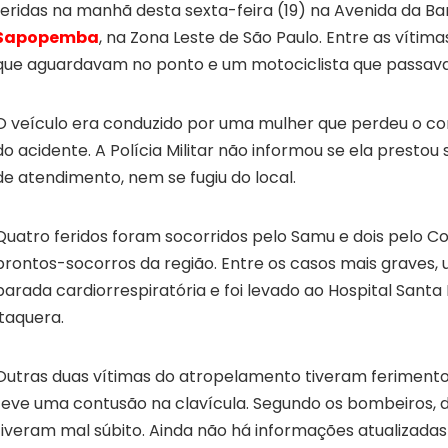
feridas na manhã desta sexta-feira (19) na Avenida da B
Sapopemba
, na Zona Leste de São Paulo. Entre as vítim
que aguardavam no ponto e um motociclista que passava 
O veículo era conduzido por uma mulher que perdeu o c
do acidente. A Polícia Militar não informou se ela prestou
de atendimento, nem se fugiu do local.
Quatro feridos foram socorridos pelo Samu e dois pelo C
prontos-socorros da região. Entre os casos mais graves
parada cardiorrespiratória e foi levado ao Hospital Santa
Itaquera.
Outras duas vítimas do atropelamento tiveram feriment
teve uma contusão na clavícula. Segundo os bombeiros, 
tiveram mal súbito. Ainda não há informações atualizadas