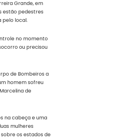
arreira Grande, em
as estão pedestres
pelo local.
ontrole no momento
 socorro ou precisou
orpo de Bombeiros a
, um homem sofreu
 Marcelina de
os na cabeça e uma
duas mulheres
 sobre os estados de