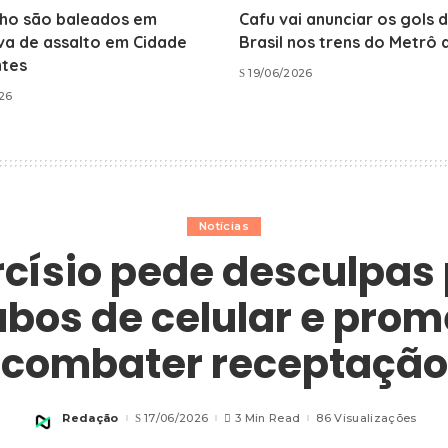
ilho são baleados em
Cafu vai anunciar os gols 
va de assalto em Cidade
Brasil nos trens do Metrô 
ntes
19/06/2026
026
Notícias
rcísio pede desculpas 
ubos de celular e prom
combater receptação
Redação
17/06/2026
3 Min Read
86 Visualizações
Posted
by