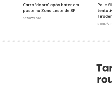
Carro ‘dobra’ após bater em
Pai e f
poste na Zona Leste de SP
tentati
Tirade
13/07/2026
11/07/2
Ta
ro