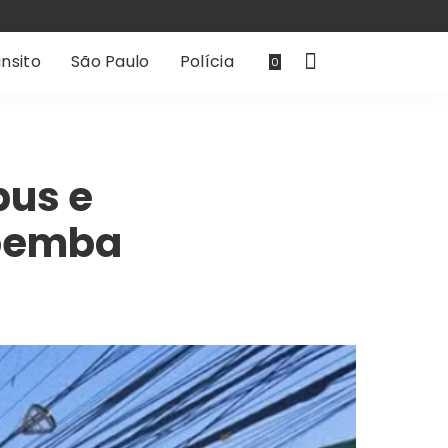
nsito
São Paulo
Polícia
0
bus e
opemba