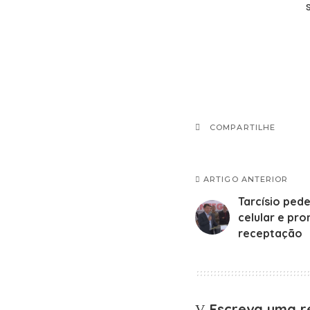
COMPARTILHE
ARTIGO ANTERIOR
Tarcísio ped
celular e pr
receptação
Escreva uma r