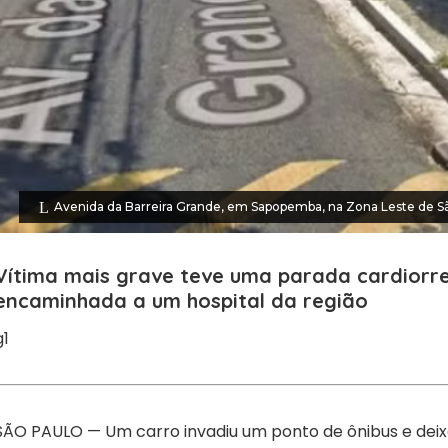
Avenida da Barreira Grande, em Sapopemba, na Zona Leste de 
Vítima mais grave teve uma parada cardiorres
encaminhada a um hospital da região
g1
SÃO PAULO — Um carro invadiu um ponto de ônibus e deix