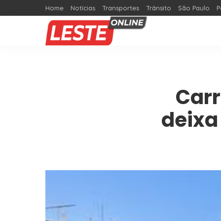
Home
Notícias
Transportes
Trânsito
São Paulo
P
Carr
deixa