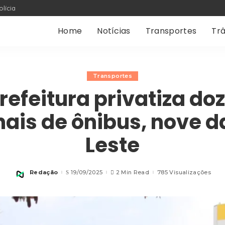
olícia
Home
Notícias
Transportes
Trâ
Transportes
refeitura privatiza do
nais de ônibus, nove d
Leste
Redação
19/09/2025
2 Min Read
785 Visualizações
Posted
by