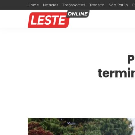
Home
Notícias
Transportes
Trânsito
São Paulo
P
P
termi