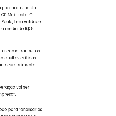
a passaram, nesta
 CS Mobileste. O
 Paulo, tem validade
uma média de R$ 8
ura, como banheiros,
m muitas críticas
zar o cumprimento
peração vai ser
mpresa”.
odo para “analisar as