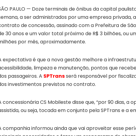
SÃO PAULO — Doze terminais de ônibus da capital paulist
semana, a ser administrados por uma empresa privada, a
contrato de concessão, assinado com a Prefeitura de São
de 30 anos e um valor total próximo de R$ 3 bilhões, ou 
milhões por mês, aproximadamente.
A expectativa é que a nova gestão melhore a infraestrut
acessibilidade, limpeza e manutenção, pontos que recebe
dos passageiros. A
SPTrans
será responsável por fiscali
dos investimentos previstos no contrato.
A concessionária CS Mobileste disse que, “por 90 dias, a o
assistida, ou seja, tocada em conjunto pela SPTrans e a e
A companhia informou ainda que vai aproveitar esse perí