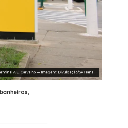
erminal A.E. Carvalho — Imagem: Divulgação/SPTrans
banheiros,