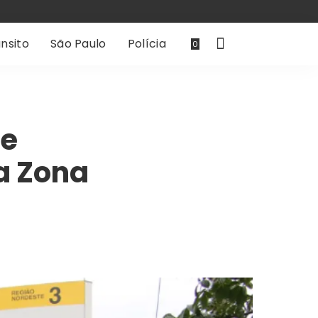
nsito
São Paulo
Polícia
0
ze
a Zona