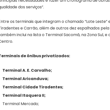
principais necessidades e fazer um cronograma de obra
qualidade dos serviços”.
Entre os terminais que integram o chamado “Lote Leste” 
Tiradentes e Carrão, além de outros dez espalhados pela 
também inclui na lista o Terminal Sacomã, na Zona Sul, e
Centro.
Terminais de ônibus privatizados:
Terminal A. E. Carvalho;
Terminal Aricanduva;
Terminal Cidade Tiradentes;
Terminal Itaquera II;
Terminal Mercado;