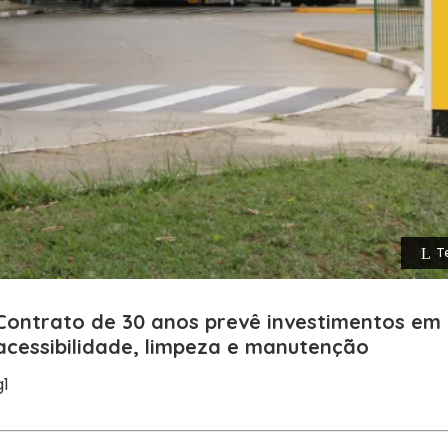
T
Contrato de 30 anos prevê investimentos em 
acessibilidade, limpeza e manutenção
g1