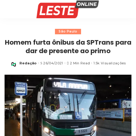
São Paulo
Homem furta ônibus da SPTrans para
dar de presente ao primo
Redação
26/04/2021
2 Min Read
1.5k Visualizações
Posted
by