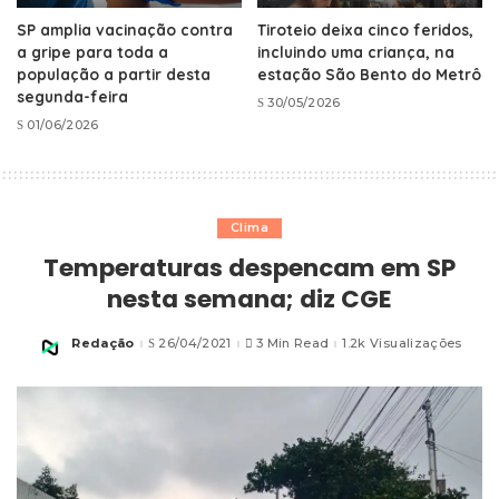
SP amplia vacinação contra
Tiroteio deixa cinco feridos,
a gripe para toda a
incluindo uma criança, na
população a partir desta
estação São Bento do Metrô
segunda-feira
30/05/2026
01/06/2026
Clima
Temperaturas despencam em SP
nesta semana; diz CGE
Redação
26/04/2021
3 Min Read
1.2k Visualizações
Posted
by