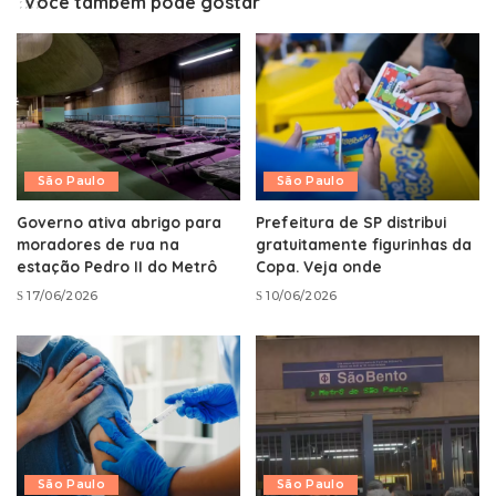
Você também pode gostar
São Paulo
São Paulo
Governo ativa abrigo para
Prefeitura de SP distribui
moradores de rua na
gratuitamente figurinhas da
estação Pedro II do Metrô
Copa. Veja onde
17/06/2026
10/06/2026
São Paulo
São Paulo