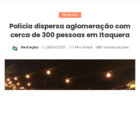
Notícias
Polícia dispersa aglomeração com
cerca de 300 pessoas em Itaquera
Redação
26/04/2021
1 Min Read
881 Visualizações
Posted
by