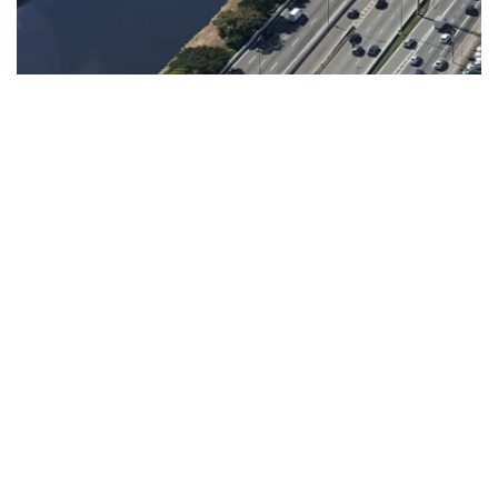
MPF deu parecer apoiando revogação de medida de 2017 que
aumentou máximas nas vias
Metro
23/07/2020