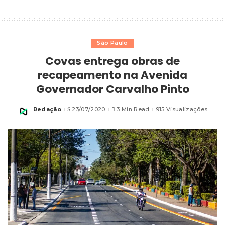
São Paulo
Covas entrega obras de
recapeamento na Avenida
Governador Carvalho Pinto
Redação
23/07/2020
3 Min Read
915 Visualizações
Posted
by