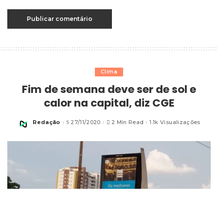
Clima
Fim de semana deve ser de sol e
calor na capital, diz CGE
Redação
27/11/2020
2 Min Read
1.1k Visualizações
Posted
by