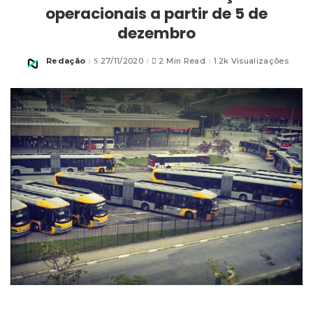
operacionais a partir de 5 de
dezembro
Redação
27/11/2020
2 Min Read
1.2k Visualizações
Posted
by