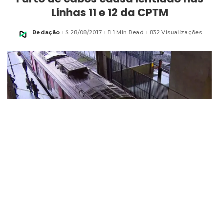
Linhas 11 e 12 da CPTM
Redação
28/08/2017
1 Min Read
832 Visualizações
Posted
by