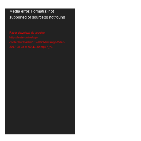
Tocador
Media error: Format(s) not
supported or source(s) not found
de
vídeo
Fazer download do arquivo:
http://leste.online/wp-
content/uploads/2017/08/WhatsApp-Video-
2017-08-28-at-00.41.30.mp4?_=1