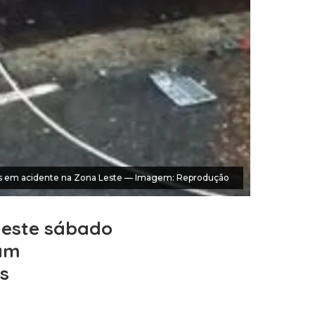
s em acidente na Zona Leste — Imagem: Reprodução
deste sábado
ram
s