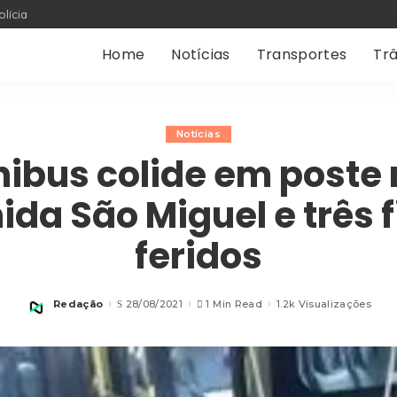
olícia
Home
Notícias
Transportes
Trâ
Notícias
ibus colide em poste
ida São Miguel e três 
feridos
Redação
28/08/2021
1 Min Read
1.2k Visualizações
Posted
by