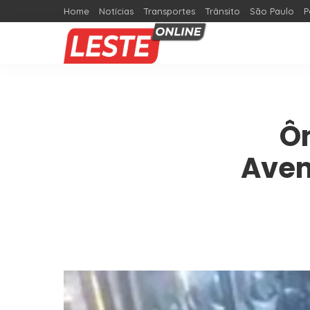
Home
Notícias
Transportes
Trânsito
São Paulo
P
Ôn
Aven