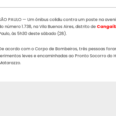
SÃO PAULO — Um ônibus colidiu contra um poste na avenid
do número 1.738, na Vila Buenos Aires, distrito de
Cangaí
Paulo, às 5h30 deste sábado (28).
De acordo com o Corpo de Bombeiros, três pessoas for
ferimentos leves e encaminhadas ao Pronto Socorro do H
Matarazzo.