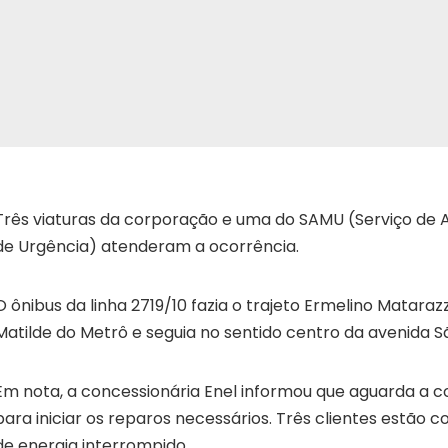
Três viaturas da corporação e uma do SAMU (Serviço de
de Urgência) atenderam a ocorrência.
O ônibus da linha 2719/10 fazia o trajeto Ermelino Mataraz
Matilde do Metrô e seguia no sentido centro da avenida S
Em nota, a concessionária Enel informou que aguarda a c
para iniciar os reparos necessários. Três clientes estão
de energia interrompido.