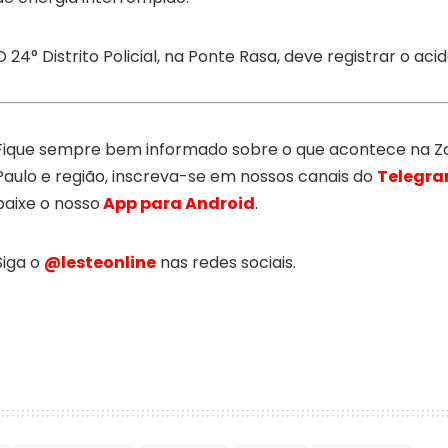
O 24° Distrito Policial, na Ponte Rasa, deve registrar o aci
Fique sempre bem informado sobre o que acontece na Zo
Paulo e região, inscreva-se em nossos canais do
Telegr
baixe o nosso
App para Android
.
Siga o
@lesteonline
nas redes sociais.