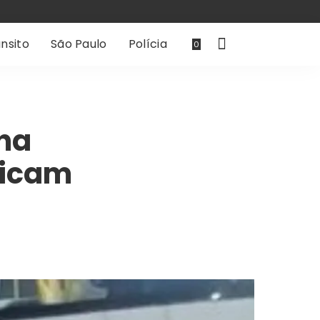
nsito
São Paulo
Polícia
0
 na
ficam