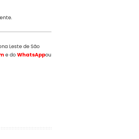
dente.
na Leste de São
am
e do
WhatsApp
ou