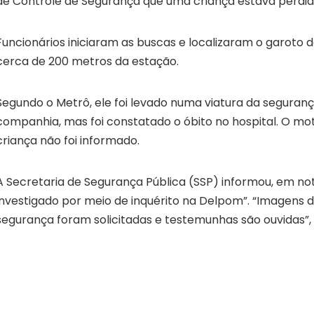
de Controle de Segurança que uma criança estava perdid
Funcionários iniciaram as buscas e localizaram o garoto d
cerca de 200 metros da estação.
Segundo o Metrô, ele foi levado numa viatura da seguranç
companhia, mas foi constatado o óbito no hospital. O mo
criança não foi informado.
A Secretaria de Segurança Pública (SSP) informou, em not
investigado por meio de inquérito na Delpom”. “Imagens
segurança foram solicitadas e testemunhas são ouvidas”, 