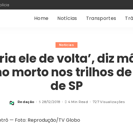
olícia
Home
Notícias
Transportes
Trâ
Notícias
ia ele de volta’, diz 
o morto nos trilhos de
de SP
Redação
28/12/2018
4 Min Read
727 Visualizações
Posted
by