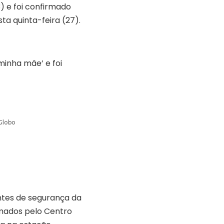
) e foi confirmado
a quinta-feira (27).
‘minha mãe’ e foi
Globo
ntes de segurança da
ormados pelo Centro