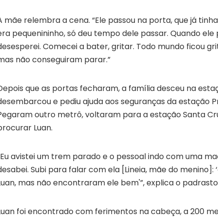
A mãe relembra a cena. “Ele passou na porta, que já tinh
era pequenininho, só deu tempo dele passar. Quando ele 
desesperei. Comecei a bater, gritar. Todo mundo ficou gri
mas não conseguiram parar.”
Depois que as portas fecharam, a família desceu na estaç
desembarcou e pediu ajuda aos seguranças da estação P
Pegaram outro metrô, voltaram para a estação Santa C
procurar Luan.
“Eu avistei um trem parado e o pessoal indo com uma mac
desabei. Subi para falar com ela [Lineia, mãe do menino]:
Luan, mas não encontraram ele bem'”, explica o padrasto,
Luan foi encontrado com ferimentos na cabeça, a 200 me