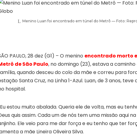
Menino Luan foi encontrado em túnel do Metrô — Foto: Rep
SÃO PAULO, 28 dez (G1) – O menino
encontrado morto e
Metrô de São Paulo
, no domingo (23), estava a caminho
família, quando desceu do colo da mãe e correu para for
estação Santa Cruz, na Linha 1-Azul. Luan, de 3 anos, tev
no hospital.
“Eu estou muito abalada. Queria ele de volta, mas eu ten
Deus quis assim. Cada um de nós tem uma missão aqui na 
anjinho. Ele veio para me dar força e eu tenho que ter for
lamenta a mãe Lineira Oliveira Silva.