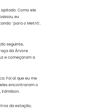
a apitado. Como ele
passou, eu
tando: ‘para o Metrô’,
ão seguinte,
raça da Árvore.
ruz e começaram a
a. Foi aí que eu me
 ‘eles encontraram o
 Edmilson.
tros da estação,