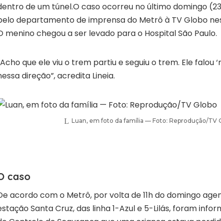
dentro de um túnel.O caso ocorreu no último domingo (23
pelo departamento de imprensa do Metrô à TV Globo nest
O menino chegou a ser levado para o Hospital São Paulo.
“Acho que ele viu o trem partiu e seguiu o trem. Ele falou 
nessa direção”, acredita Lineia.
Luan, em foto da família — Foto: Reprodução/TV 
O caso
De acordo com o Metrô, por volta de 11h do domingo age
estação Santa Cruz, das linha 1-Azul e 5-Lilás, foram inf