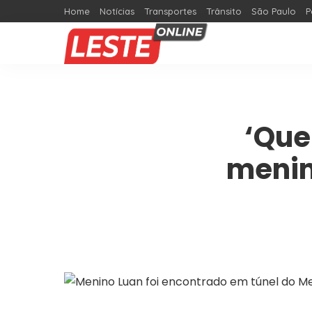
Home
Notícias
Transportes
Trânsito
São Paulo
P
‘Quer
menin