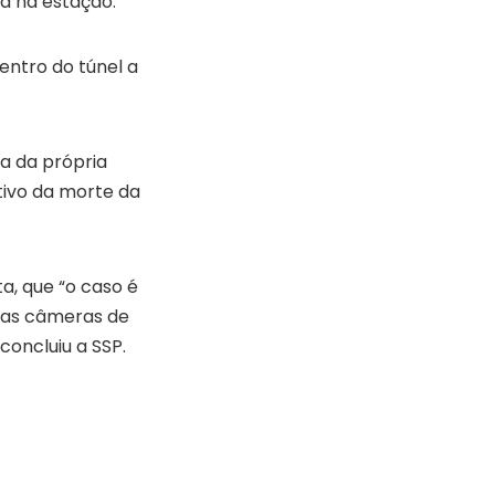
a na estação.
entro do túnel a
a da própria
tivo da morte da
a, que “o caso é
 das câmeras de
concluiu a SSP.