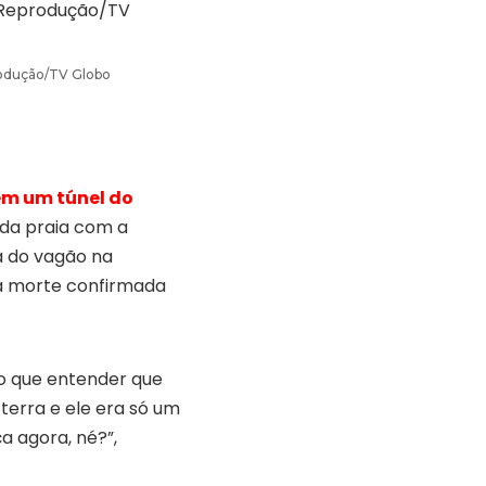
rodução/TV Globo
m um túnel do
 da praia com a
a do vagão na
e a morte confirmada
ho que entender que
terra e ele era só um
ça agora, né?”,