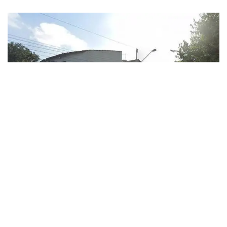
by
Testemunhas que presenciaram o ato auxiliaram
a PM na prisão. Quando foi detido, ele tentou
negar e simulou confusão mental