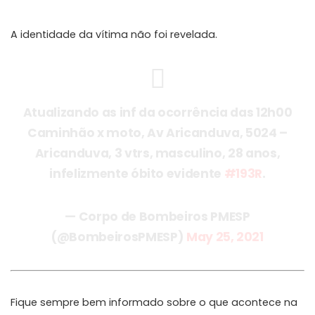
A identidade da vítima não foi revelada.
Atualizando as inf da ocorrência das 12h00
Caminhão x moto, Av Aricanduva, 5024 –
Aricanduva, 3 vtrs, masculino, 28 anos,
infelizmente óbito evidente
#193R
.
— Corpo de Bombeiros PMESP
(@BombeirosPMESP)
May 25, 2021
Fique sempre bem informado sobre o que acontece na