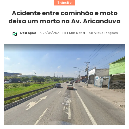
Trânsito
Acidente entre caminhão e moto
deixa um morto na Av. Aricanduva
Redação
25/05/2021
1 Min Read
4k Visualizações
Posted
by