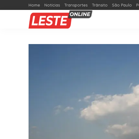
Home
Notícias
Transportes
Trânsito
São Paulo
P