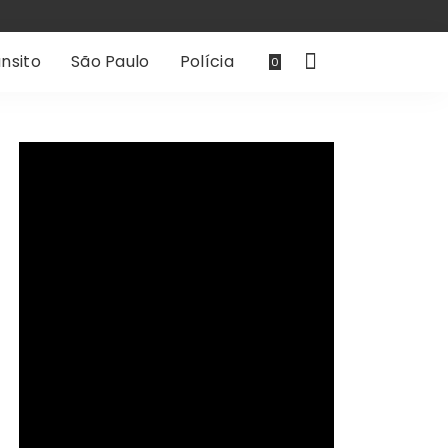
nsito
São Paulo
Polícia
0