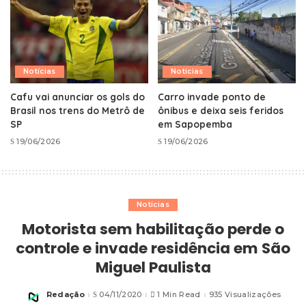
Notícias
Notícias
Cafu vai anunciar os gols do
Carro invade ponto de
Brasil nos trens do Metrô de
ônibus e deixa seis feridos
SP
em Sapopemba
19/06/2026
19/06/2026
Notícias
Motorista sem habilitação perde o
controle e invade residência em São
Miguel Paulista
Redação
04/11/2020
1 Min Read
935 Visualizações
Posted
by