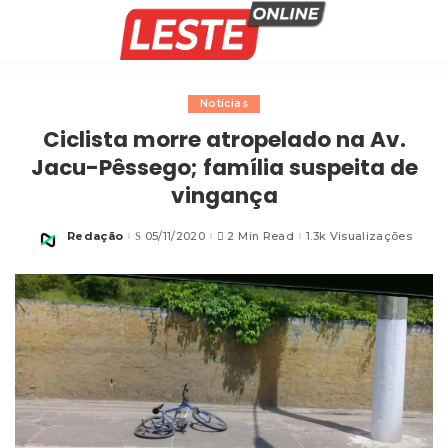
Notícias
Ciclista morre atropelado na Av.
Jacu-Pêssego; família suspeita de
vingança
Redação
05/11/2020
2 Min Read
1.3k Visualizações
Posted
by