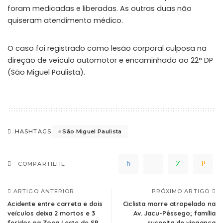
foram medicadas e liberadas. As outras duas não
quiseram atendimento médico.
O caso foi registrado como lesão corporal culposa na
direção de veículo automotor e encaminhado ao 22° DP
(São Miguel Paulista).
São Miguel Paulista
HASHTAGS
COMPARTILHE
ARTIGO ANTERIOR
PRÓXIMO ARTIGO
Acidente entre carreta e dois
Ciclista morre atropelado na
veículos deixa 2 mortos e 3
Av. Jacu-Pêssego; família
feridos na Zona Leste de SP
suspeita de vingança