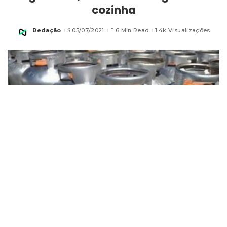
cozinha
Redação
05/07/2021
6 Min Read
1.4k Visualizações
Posted
by