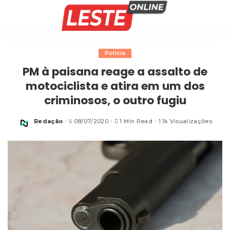
Polícia
PM à paisana reage a assalto de
motociclista e atira em um dos
criminosos, o outro fugiu
Redação
08/07/2020
1 Min Read
1.1k Visualizações
Posted
by