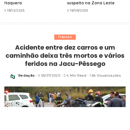
Itaquera
suspeito na Zona Leste
18/12/2025
19/09/2025
Trânsito
Acidente entre dez carros e um
caminhão deixa três mortos e vários
feridos na Jacu-Pêssego
Redação
05/07/2020
4 Min Read
1.6k Visualizações
Posted
by