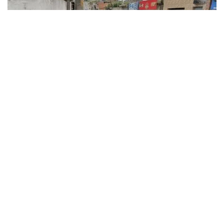
Dois homens foram abordados pela PM após assaltar um motorista
de aplicativo e roubar o carro. Caso ocorreu na madrugada desta
quarta (1º)
R7
03/07/2020