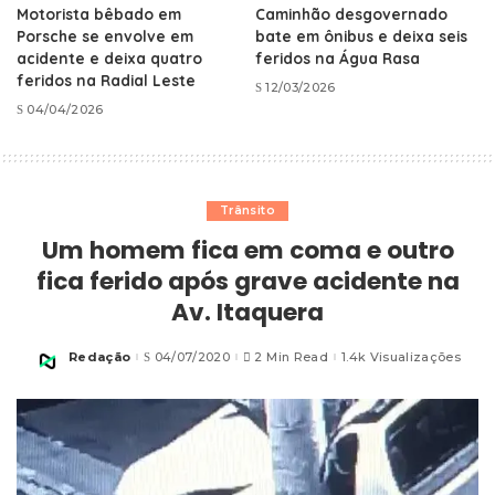
Motorista bêbado em
Caminhão desgovernado
Porsche se envolve em
bate em ônibus e deixa seis
acidente e deixa quatro
feridos na Água Rasa
feridos na Radial Leste
12/03/2026
04/04/2026
Trânsito
Um homem fica em coma e outro
fica ferido após grave acidente na
Av. Itaquera
Redação
04/07/2020
2 Min Read
1.4k Visualizações
Posted
by