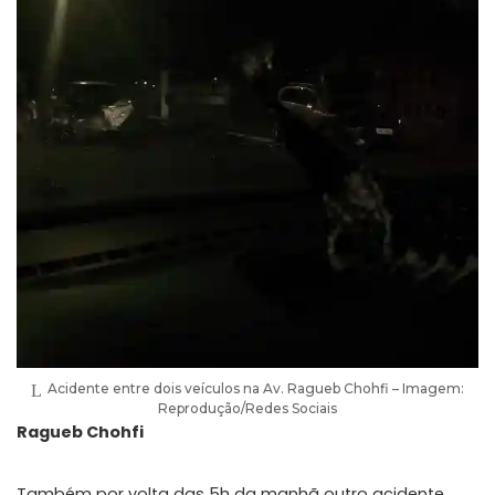
Acidente entre dois veículos na Av. Ragueb Chohfi – Imagem:
Reprodução/Redes Sociais
Ragueb Chohfi
Também por volta das 5h da manhã outro acidente