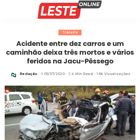
Trânsito
Acidente entre dez carros e um
caminhão deixa três mortos e vários
feridos na Jacu-Pêssego
Redação
05/07/2020
4 Min Read
1.6k Visualizações
Posted
by