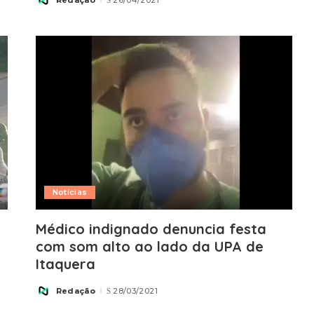
Posted
by
Notícias
Médico indignado denuncia festa
com som alto ao lado da UPA de
Itaquera
Redação
28/03/2021
Posted
by