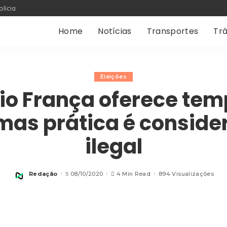
olícia
Home
Notícias
Transportes
Trâ
Eleições
io França oferece tem
mas prática é consid
ilegal
Redação
08/10/2020
4 Min Read
894 Visualizações
Posted
by