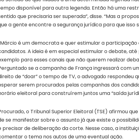
tempo disponível para outra legenda. Então há uma restri
sentido que precisaria ser superada”, disse. “Mas a propo
que a gente encontre a segurança jurídica para que isso se
“Márcio é um democrata e quer estimular a participação 
candidatos. A ideia é em especial estimular o debate, até
exemplo para esses canais que não querem realizar deba
Perguntado se a campanha de França ingressará com u
direito de “doar” o tempo de TV, o advogado respondeu q
esperar serem procurados pelas campanhas dos candidat
horário eleitoral para construírem juntos uma “saída jurídi
Procurado, o Tribunal Superior Eleitoral (TSE) afirmou que
de se manifestar sobre o assunto já que existe a possibilid
e precisar de deliberação da corte. Nesse caso, a institui
comentar o tema nos autos de uma eventual ação.