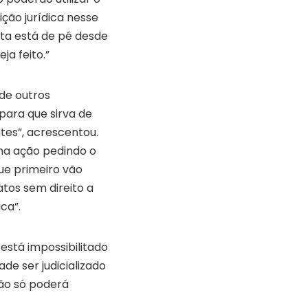
ção jurídica nesse
sta está de pé desde
ja feito.”
de outros
 para que sirva de
tes”, acrescentou.
ma ação pedindo o
ue primeiro vão
os sem direito a
ca”.
 está impossibilitado
ade ser judicializado
ção só poderá