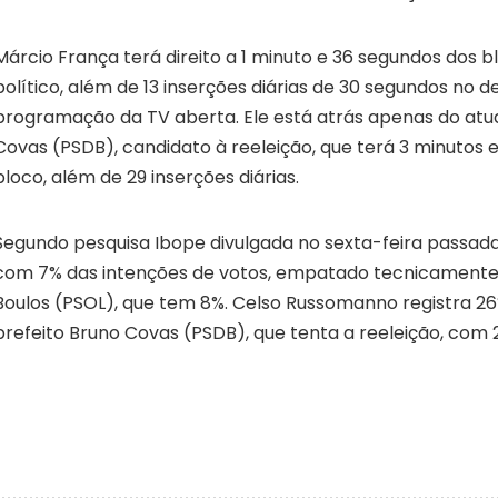
Márcio França terá direito a 1 minuto e 36 segundos dos b
político, além de 13 inserções diárias de 30 segundos no d
programação da TV aberta. Ele está atrás apenas do atua
Covas (PSDB), candidato à reeleição, que terá 3 minutos 
bloco, além de 29 inserções diárias.
Segundo pesquisa Ibope divulgada no sexta-feira passad
com 7% das intenções de votos, empatado tecnicament
Boulos (PSOL), que tem 8%. Celso Russomanno registra 26%
prefeito Bruno Covas (PSDB), que tenta a reeleição, com 