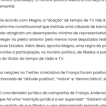
amanhã.
De acordo com Magno, a “doação” de tempo de TV não é 
reforma constitucional que instituiu uma cláusula de barr
não atingiram um desempenho mínimo de representativi
eleger no pleito anterior pelo menos nove deputados fed
nove Estados. Além disso, aponta Magno, uma regra da p
proíbe a participação, no horário político, de filiados a p
o do titular do tempo de rádio e TV.
As reações no Twitter à iniciativa de França foram positivas.
chamada de “atitude positiva”, “nobre” e “democrática”, e
O coordenador jurídico da campanha de França, Anderso
que há uma “restrição jurídica a ser superada”. “Existem
no sentido de que filiados a uma determinada legenda não