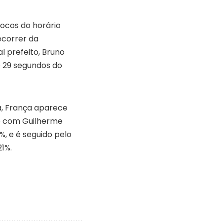
locos do horário
ecorrer da
l prefeito, Bruno
e 29 segundos do
a, França aparece
e com Guilherme
, e é seguido pelo
21%.