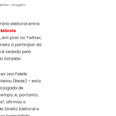
rantes – Imagem:
rio eleitoral entre
r
Márcio
 em post no Twitter,
eito a participar da
 é vedada pela
lo Estadão.
s Levi Fidelix
 Helou (Rede) – esta
a jogada de
tempo, e, portanto,
s”, afirmou o
 Direito Eleitoral e
ser transmitido