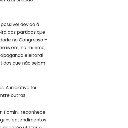
possível devido à
eira aos partidos que
dade no Congresso –
erais em, no mínimo,
ropaganda eleitoral
artidos que não sejam
 A iniciativa foi
ntre outras.
n Pomini, reconhece
 alguns entendimentos
 poderão utilizar o