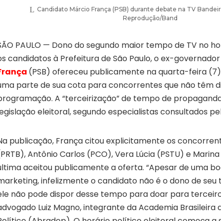
Candidato Márcio França (PSB) durante debate na TV Bandei
Reprodução/Band
SÃO PAULO — Dono do segundo maior tempo de TV no horá
os candidatos à Prefeitura de São Paulo, o ex-governado
França
(PSB) ofereceu publicamente na quarta-feira (7),
uma parte de sua cota para concorrentes que não têm dir
programação. A “terceirização” de tempo de propaganda
legislação eleitoral, segundo especialistas consultados pe
Na publicação, França citou explicitamente os concorrente
(PRTB), Antônio Carlos (PCO), Vera Lúcia (PSTU) e Marina
última aceitou publicamente a oferta. “Apesar de uma bo
marketing, infelizmente o candidato não é o dono de seu 
ele não pode dispor desse tempo para doar para terceiro
advogado Luiz Magno, integrante da Academia Brasileira de
Político (Abradep). O horário político eleitoral começa a 