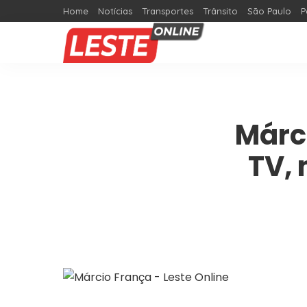
Home
Notícias
Transportes
Trânsito
São Paulo
P
Márc
TV, 