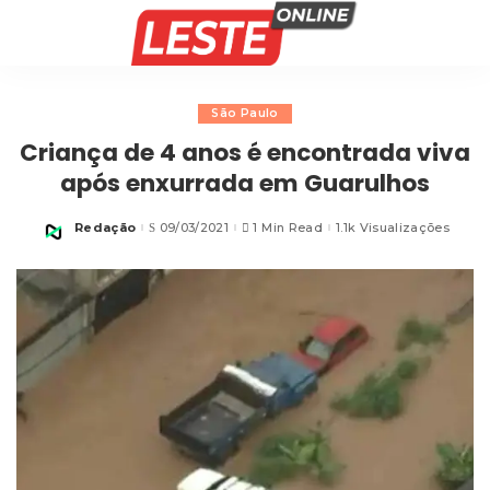
São Paulo
Criança de 4 anos é encontrada viva
após enxurrada em Guarulhos
Redação
09/03/2021
1 Min Read
1.1k Visualizações
Posted
by