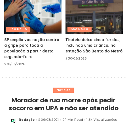
São Paulo
São Paulo
SP amplia vacinação contra
Tiroteio deixa cinco feridos,
a gripe para toda a
incluindo uma criança, na
população a partir desta
estação São Bento do Metrô
segunda-feira
30/05/2026
01/06/2026
Notícias
Morador de rua morre após pedir
socorro em UPA e não ser atendido
Redação
09/03/2021
1 Min Read
1.6k Visualizações
Posted
by