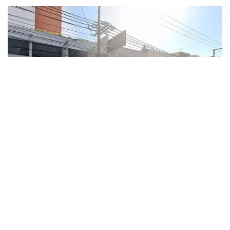
Caso ocorreu na unidade do Tatuapé, na zona
leste de São Paulo. Homem procurou por
atendimento no sábado e no domingo