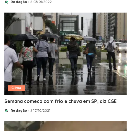
Redação
03/01/2022
Posted
by
Clima
Semana começa com frio e chuva em SP; diz CGE
Redação
17/10/2021
Posted
by