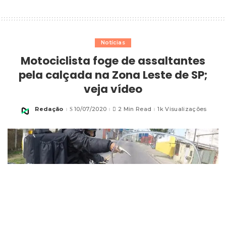
Notícias
Motociclista foge de assaltantes
pela calçada na Zona Leste de SP;
veja vídeo
Redação
10/07/2020
2 Min Read
1k Visualizações
Posted
by