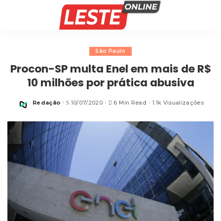
São Paulo
Procon-SP multa Enel em mais de R$
10 milhões por prática abusiva
Redação
10/07/2020
6 Min Read
1.1k Visualizações
Posted
by