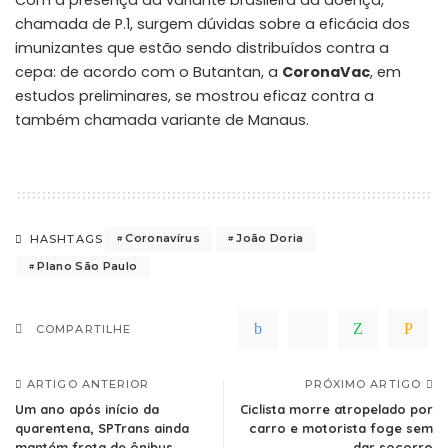
chamada de P.1, surgem dúvidas sobre a eficácia dos
imunizantes que estão sendo distribuídos contra a
cepa: de acordo com o Butantan, a
CoronaVac
, em
estudos preliminares, se mostrou eficaz contra a
também chamada variante de Manaus.
Coronavírus
João Doria
HASHTAGS
Plano São Paulo
COMPARTILHE
ARTIGO ANTERIOR
PRÓXIMO ARTIGO
Um ano após início da
Ciclista morre atropelado por
quarentena, SPTrans ainda
carro e motorista foge sem
mantém frota de ônibus
dar socorro