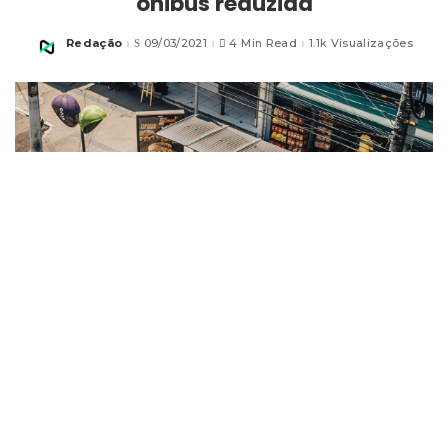
ônibus reduzida
Redação
09/03/2021
4 Min Read
1.1k Visualizações
Posted
by