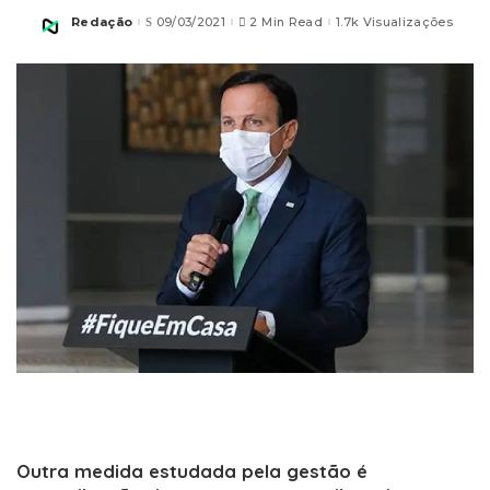
Redação
09/03/2021
2 Min Read
1.7k Visualizações
Posted
by
Outra medida estudada pela gestão é