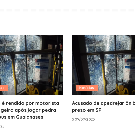
ias
Notícias
é rendido por motorista
Acusado de apedrejar ônib
ageiro após jogar pedra
preso em SP
bus em Guaianases
07/07/2025
025