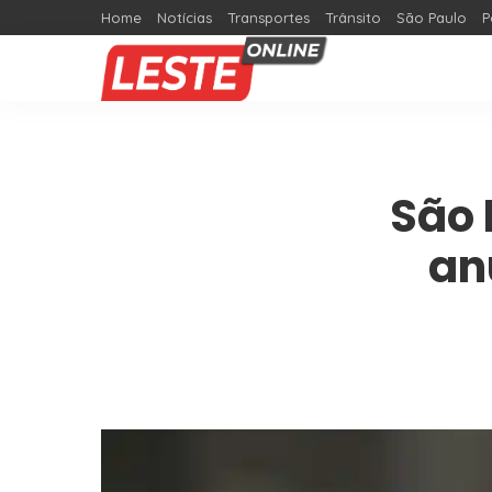
Home
Notícias
Transportes
Trânsito
São Paulo
P
São 
an