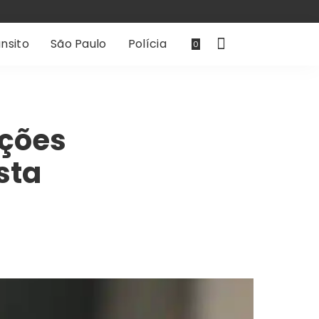
nsito
São Paulo
Polícia
0
ições
sta