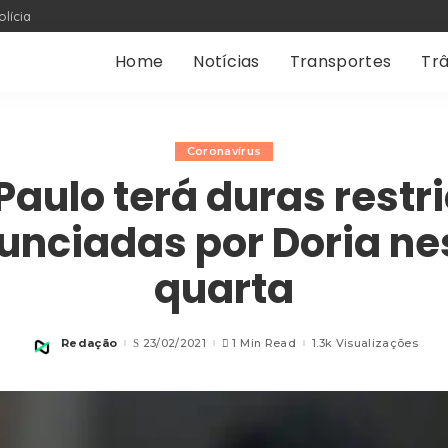
olícia
Home
Notícias
Transportes
Trâ
Coronavírus
Paulo terá duras restr
unciadas por Doria ne
quarta
Redação
23/02/2021
1 Min Read
1.3k Visualizações
Posted
by