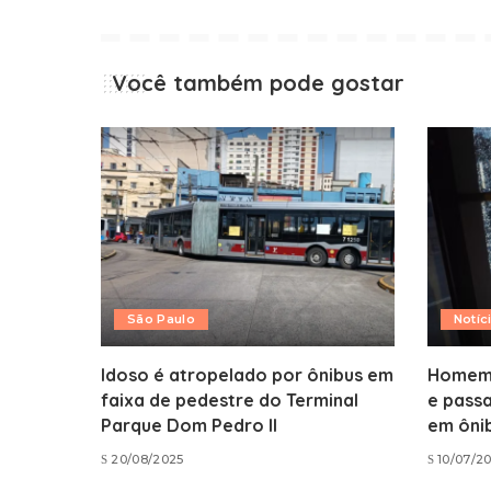
Você também pode gostar
São Paulo
Notíc
Idoso é atropelado por ônibus em
Homem 
faixa de pedestre do Terminal
e pass
Parque Dom Pedro II
em ôni
20/08/2025
10/07/2