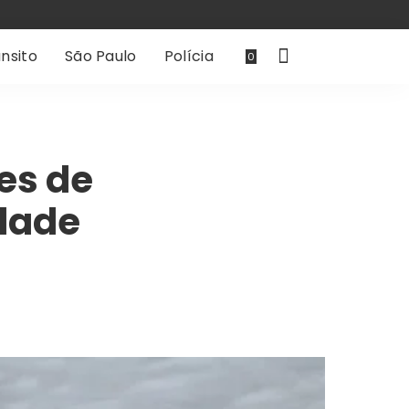
nsito
São Paulo
Polícia
0
es de
idade