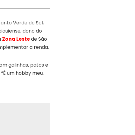
canto Verde do Sol,
piauiense, dono do
a
Zona Leste
de São
omplementar a renda.
com galinhas, patos e
4. “É um hobby meu.