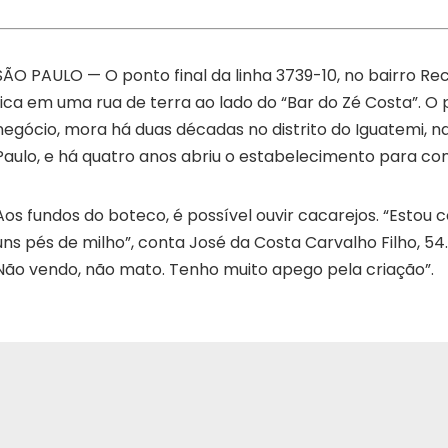
SÃO PAULO — O ponto final da linha 3739-10, no bairro Re
fica em uma rua de terra ao lado do “Bar do Zé Costa”. O 
negócio, mora há duas décadas no distrito do Iguatemi, n
Paulo, e há quatro anos abriu o estabelecimento para c
Aos fundos do boteco, é possível ouvir cacarejos. “Estou 
uns pés de milho”, conta José da Costa Carvalho Filho, 5
Não vendo, não mato. Tenho muito apego pela criação”.