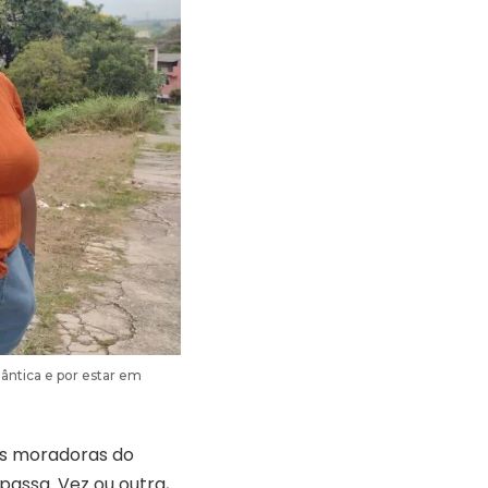
lântica e por estar em
as moradoras do
passa. Vez ou outra,