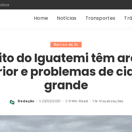
olícia
Home
Notícias
Transportes
Trâ
Bairros da ZL
rito do Iguatemi têm ar
rior e problemas de c
grande
Redação
25/02/2021
9 Min Read
1.1k Visualizações
Posted
by