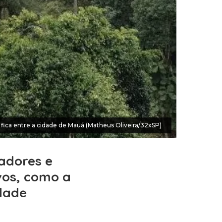
e fica entre a cidade de Mauá (Matheus Oliveira/32xSP)
radores e
vos, como a
dade