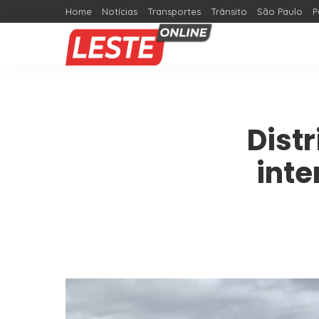
Home
Notícias
Transportes
Trânsito
São Paulo
P
Dist
inte