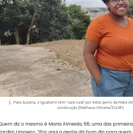
Para Suzana, o Iguatemi tem ‘cara rural’ por estar perto da Mata At
construção (Matheus Oliveira/32xSP)
Quem diz o mesmo é Maria Almeida, 66, uma das primeir
Jardim Limoeiro. “Por aqui a gente dá bom dia para quem 