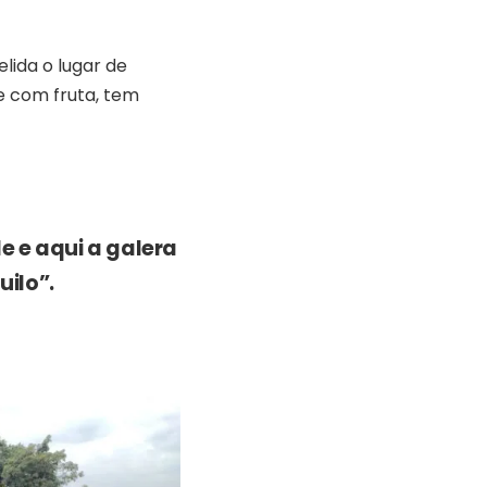
lida o lugar de
e com fruta, tem
de e aqui a galera
ilo”.