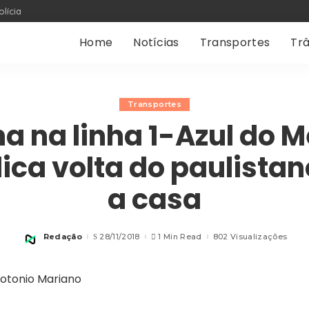
olícia
Home
Notícias
Transportes
Trâ
Transportes
ha na linha 1-Azul do M
ica volta do paulistan
a casa
Redação
28/11/2018
1 Min Read
802 Visualizações
Posted
by