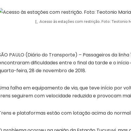
Acesso às estações com restrição. Foto: Teotonio 
SÃO PAULO (Diário do Transporte) – Passageiros da linha 
encontraram dificuldades entre o final da tarde e o início
quarta-feira, 28 de novembro de 2018.
Uma falha em equipamento de via, que teve início por vol
trens seguirem com velocidade reduzida e provocam ma
Trens e plataformas estão com lotação acima do normal
O problema ocorreu na região da Estação Tucuruvi, mas af