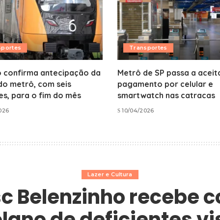
sportes
Transportes
o confirma antecipação da
Metrô de SP passa a aceit
 do metrô, com seis
pagamento por celular e
s, para o fim do mês
smartwatch nas catracas
026
10/04/2026
Lazer e Cultura
c Belenzinho recebe c
lano de deficientes vi