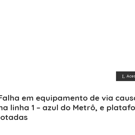
Aces
Falha em equipamento de via cau
na linha 1 – azul do Metrô, e plata
lotadas