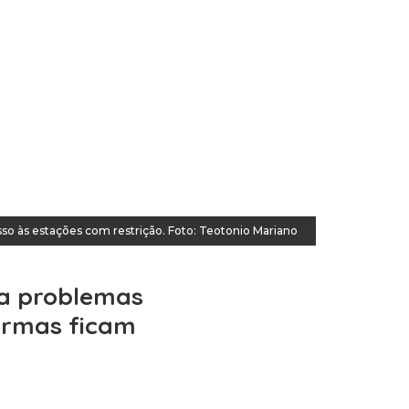
so às estações com restrição. Foto: Teotonio Mariano
sa problemas
formas ficam