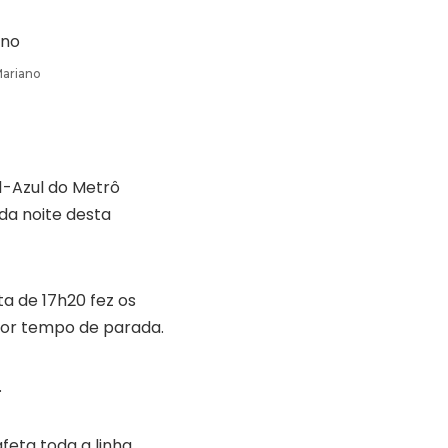
Mariano
1-Azul do Metrô
 da noite desta
ta de 17h20 fez os
ior tempo de parada.
.
eta toda a linha.