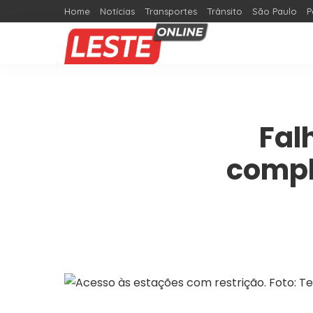
Home
Notícias
Transportes
Trânsito
São Paulo
P
Fal
compl