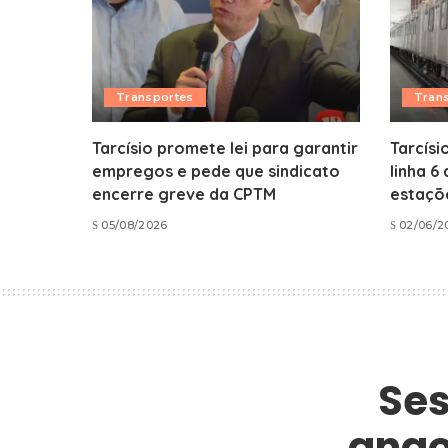
Transportes
Tran
Tarcísio promete lei para garantir
Tarcísi
empregos e pede que sindicato
linha 6
encerre greve da CPTM
estaçõe
05/08/2026
02/06/2
Ses
ango