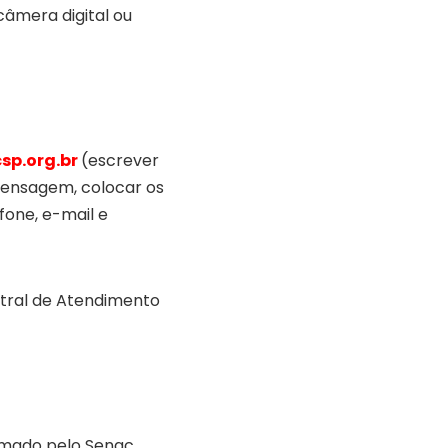
câmera digital ou
sp.org.br
(escrever
 mensagem, colocar os
fone, e-mail e
tral de Atendimento
rmado pelo Senac.