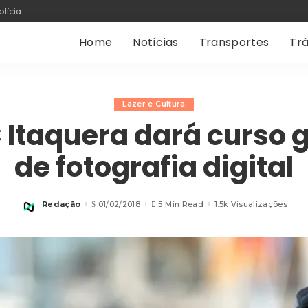
olícia
Home
Notícias
Transportes
Trâ
Lazer e Cultura
 Itaquera dará curso g
de fotografia digital
Redação
01/02/2018
5 Min Read
1.5k Visualizações
Posted
by