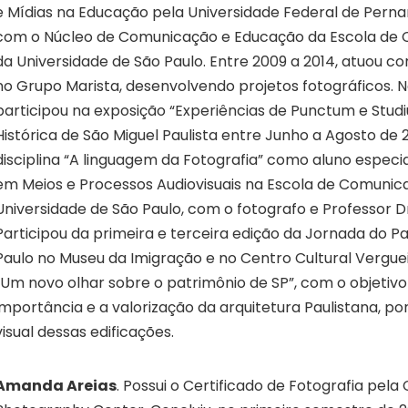
e Mídias na Educação pela Universidade Federal de Pern
com o Núcleo de Comunicação e Educação da Escola de 
da Universidade de São Paulo. Entre 2009 a 2014, atuou c
no Grupo Marista, desenvolvendo projetos fotográficos. N
participou na exposição “Experiências de Punctum e Stud
Histórica de São Miguel Paulista entre Junho a Agosto de 2
disciplina “A linguagem da Fotografia” como aluno espec
em Meios e Processos Audiovisuais na Escola de Comunic
Universidade de São Paulo, com o fotografo e Professor Dr.
Participou da primeira e terceira edição da Jornada do P
Paulo no Museu da Imigração e no Centro Cultural Verguei
“Um novo olhar sobre o patrimônio de SP”, com o objetivo 
importância e a valorização da arquitetura Paulistana, po
visual dessas edificações.
Amanda Areias
. Possui o Certificado de Fotografia pela