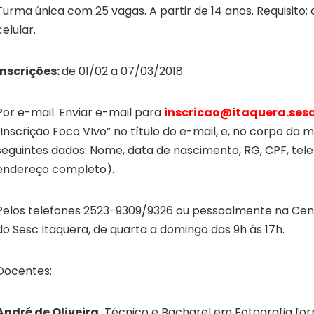
Turma única com 25 vagas. A partir de 14 anos. Requisito: 
celular.
Inscrições:
de 01/02 a 07/03/2018.
Por e-mail. Enviar e-mail para
inscricao@itaquera.sesc
“Inscrição Foco VIvo” no título do e-mail, e, no corpo da
seguintes dados: Nome, data de nascimento, RG, CPF, tele
endereço completo).
Pelos telefones 2523-9309/9326 ou pessoalmente na Cen
do Sesc Itaquera, de quarta a domingo das 9h às 17h.
Docentes:
André de Oliveira.
Técnico e Bacharel em Fotografia fo