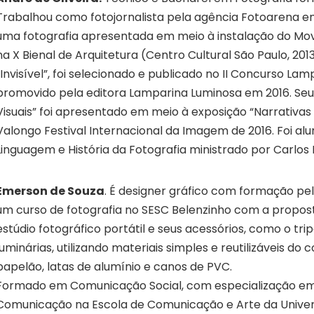
Trabalhou como fotojornalista pela agência Fotoarena ent
uma fotografia apresentada em meio à instalação do Mov
na X Bienal de Arquitetura (Centro Cultural São Paulo, 2013
“Invisível”, foi selecionado e publicado no II Concurso Lam
promovido pela editora Lamparina Luminosa em 2016. Seu
Visuais” foi apresentado em meio à exposição “Narrativas 
Valongo Festival Internacional da Imagem de 2016. Foi al
Linguagem e História da Fotografia ministrado por Carlos
Emerson de Souza
. É designer gráfico com formação pe
um curso de fotografia no SESC Belenzinho com a propos
estúdio fotográfico portátil e seus acessórios, como o tr
luminárias, utilizando materiais simples e reutilizáveis do c
papelão, latas de alumínio e canos de PVC.
Formado em Comunicação Social, com especialização e
Comunicação na Escola de Comunicação e Arte da Univer