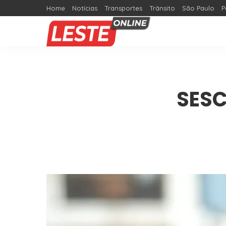
Home
Notícias
Transportes
Trânsito
São Paulo
P
SESC