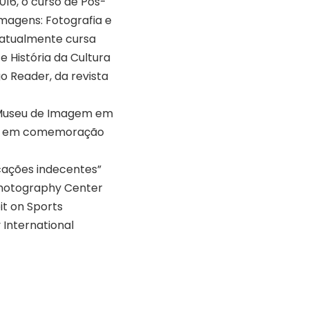
16, o curso de Pós-
agens: Fotografia e
e atualmente cursa
 História da Cultura
o Reader, da revista
o Museu de Imagem em
ão em comemoração
icações indecentes”
Photography Center
bit on Sports
y International