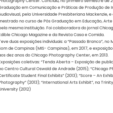
Photography Center. Concluiu, no primeiro semestre de 20
Graduação em Comunicação e Práticas de Produção de Im
Audiovisual, pela Universidade Presbiteriana Mackenzie, 
mestrado no curso de Pós Graduação em Educação, Arte e
pela mesma instituição. Foi colaboradora do jornal Chicag
Edible Chicago Magazine e da Revista Casa e Comida.
Teve duas exposições individuais: a “Passado Branco”, n
Som de Campinas (MIS- Campinas), em 2017, e exposiç
aos dez anos do Chicago Photography Center, em 2013.
Exposições coletivas: “Tenda Aberta – Exposição de publ
no Centro Cultural Oswald de Andrade (2015); “Chicago 
Certificate Student Final Exhibits” (2013); “Score – An Exhi
Photography” (2013); “International Arts Exhibit”, na Trinit
University (2012)