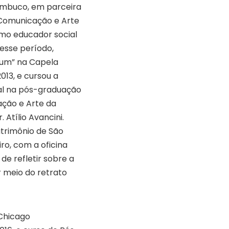
ambuco, em parceira
Comunicação e Arte
omo educador social
esse período,
ium” na Capela
013, e cursou a
ial na pós-graduação
ação e Arte da
 Atílio Avancini.
atrimônio de São
ro, com a oficina
de refletir sobre a
r meio do retrato
 Chicago