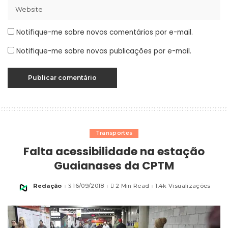
Notifique-me sobre novos comentários por e-mail.
Notifique-me sobre novas publicações por e-mail.
Transportes
Falta acessibilidade na estação
Guaianases da CPTM
Redação
16/09/2018
2 Min Read
1.4k Visualizações
Posted
by