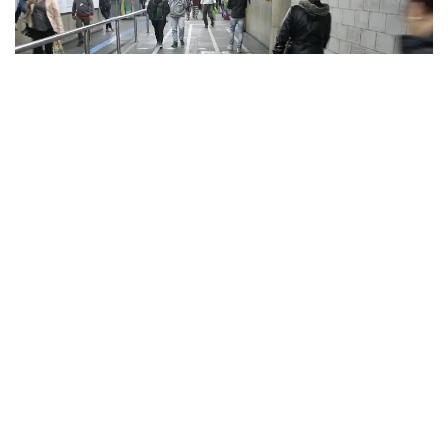
Usuários da CPTM reclamam de falta de
acessibilidade na estação Guaianases, há três
anos, a Companhia disse que mudanças eram
projetadas