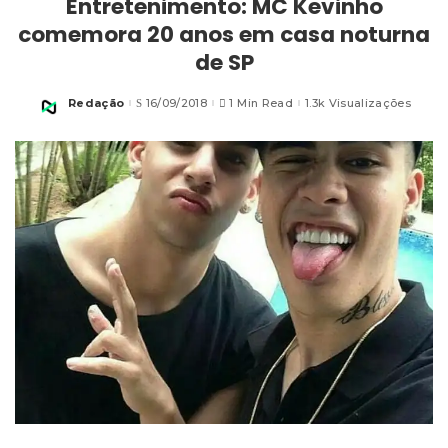
Entretenimento: MC Kevinho
comemora 20 anos em casa noturna
de SP
Redação
16/09/2018
1 Min Read
1.3k Visualizações
Posted
by