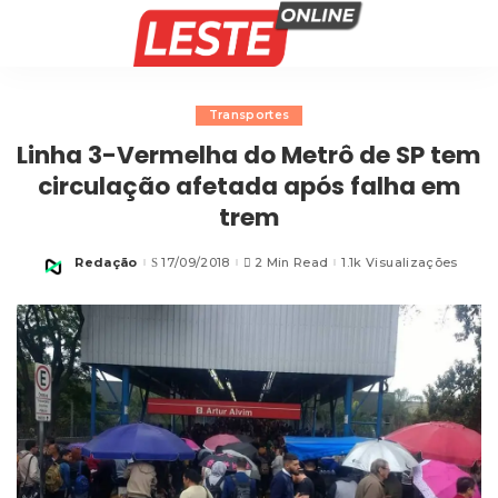
Transportes
Linha 3-Vermelha do Metrô de SP tem
circulação afetada após falha em
trem
Redação
17/09/2018
2 Min Read
1.1k Visualizações
Posted
by