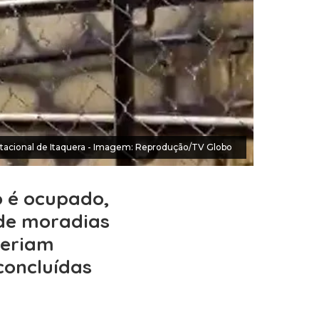
acional de Itaquera - Imagem: Reprodução/TV Globo
o é ocupado,
 de moradias
veriam
concluídas