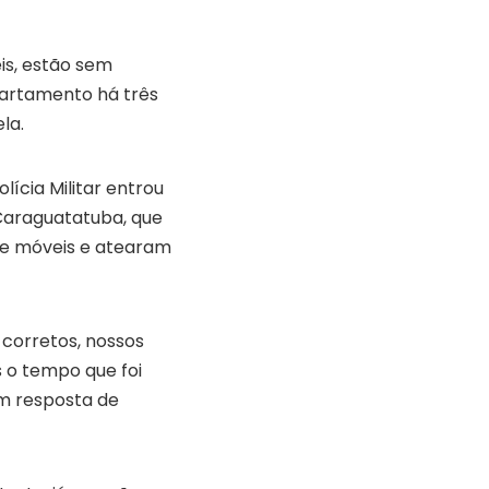
is, estão sem
partamento há três
la.
ícia Militar entrou
Caraguatatuba, que
e móveis e atearam
corretos, nossos
s o tempo que foi
m resposta de