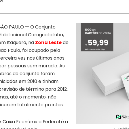
G1
SÃO PAULO — O Conjunto
Habitacional Caraguatatuba,
em Itaquera, na
Zona Leste
de
São Paulo,
foi ocupado pela
terceira vez nos últimos anos
por pessoas sem moradia
. As
obras do conjunto foram
iniciadas em 2010 e tinham
previsão de término para 2012,
mas, até o momento, não
ficaram totalmente prontas.
A Caixa Econômica Federal é a