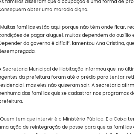
As famílias disseram que a ocupação é uma forma de prot
conseguem obter uma moradia digna.
“Muitas famílias estão aqui porque não têm onde ficar, r
condições de pagar aluguel, muitas dependem do auxílio 
Depender do governo é difícil”, lamentou Ana Cristina, qu
desempregada.
A Secretaria Municipal de Habitação informou que, no últ
agentes da prefeitura foram até o prédio para tentar ret
residencial, mas eles não quiseram sair. A secretaria afirm
nenhuma das famílias quis se cadastrar nos programas d
prefeitura.
“Quem tem que intervir é o Ministério Público. E a Caixa 
uma ação de reintegração de posse para que as famílias