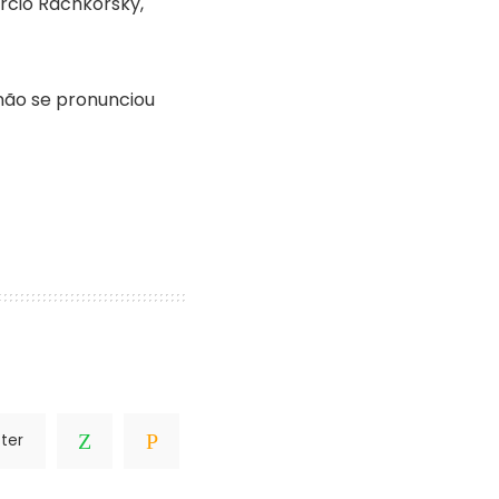
arcio Rachkorsky,
não se pronunciou
ter