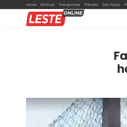
Home
Notícias
Transportes
Trânsito
São Paulo
P
Fa
h