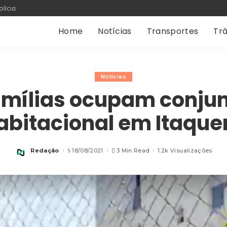
olícia
Home
Notícias
Transportes
Trâ
Notícias
mílias ocupam conju
abitacional em Itaque
Redação
18/08/2021
3 Min Read
1.2k Visualizações
Posted
by