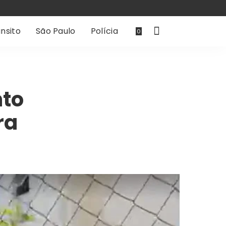
nsito
São Paulo
Polícia
0
nto
ra