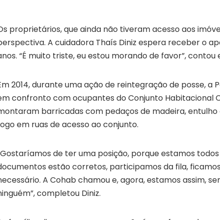
Os proprietários, que ainda não tiveram acesso aos imóve
perspectiva. A cuidadora Thaís Diniz espera receber o a
anos. “É muito triste, eu estou morando de favor”, contou e
Em 2014, durante uma ação de reintegração de posse, a Pol
em confronto com ocupantes do Conjunto Habitacional 
montaram barricadas com pedaços de madeira, entulho 
fogo em ruas de acesso ao conjunto.
“Gostaríamos de ter uma posição, porque estamos todos 
documentos estão corretos, participamos da fila, ficamo
necessário. A Cohab chamou e, agora, estamos assim, se
ninguém”, completou Diniz.