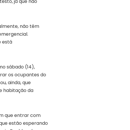
esto, já que não
ealmente, não têm
emergencial.
e está
imo sábado (14),
irar os ocupantes do
ou, ainda, que
e habitação da
tem que entrar com
 que estão esperando