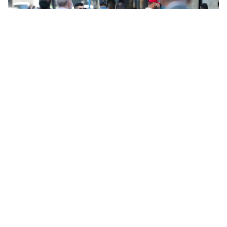
Entre os municípios, Pirapora do Bom Jesus é
aquele com maior tempo sem óbitos; não há
registros desde o último dia 23 de maio
R7