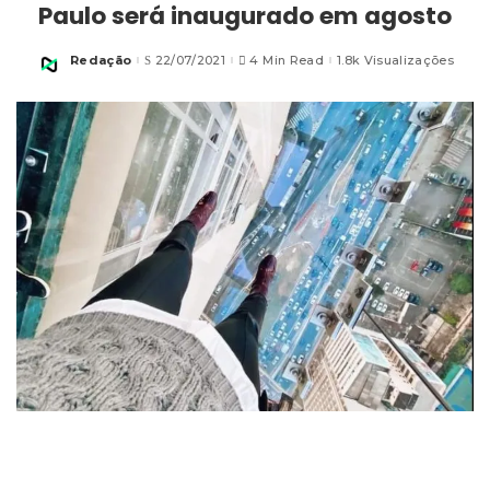
Paulo será inaugurado em agosto
Redação
22/07/2021
4 Min Read
1.8k Visualizações
Posted
by