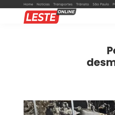
Home
Notícias
Transportes
Trânsito
São Paulo
P
P
desm