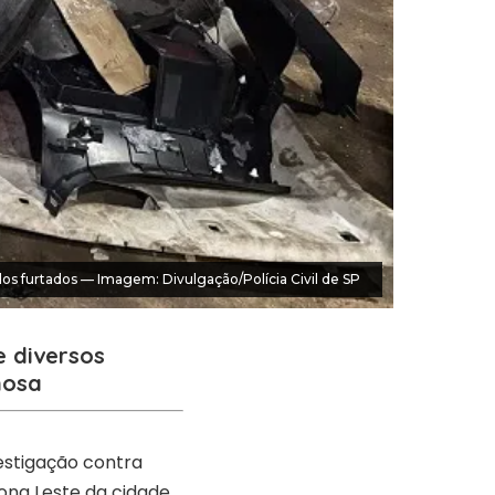
los furtados — Imagem: Divulgação/Polícia Civil de SP
e diversos
nosa
stigação contra
Zona Leste da cidade