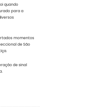
foi quando
urado para a
diversos
 furtados momentos
Seccional de São
iça.
eração de sinal
a.