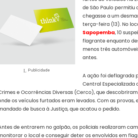
de São Paulo permitiu q
chegasse a um desman
terça-feira (13). No loc
Sapopemba
, 10 susp
flagrante enquanto d
menos três automóveis
antes.
Publicidade
A ação foi deflagrada 
Central Especializada
Crimes e Ocorrências Diversas (Cerco), que descobrira
onde os veículos furtados eram levados. Com as provas, 
mandado de busca à Justiça, que acatou o pedido.
Antes de entrarem no galpão, os policiais realizaram c
monitorar o local e conseguir deter os envolvidos em fla