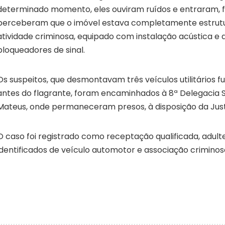
determinado momento, eles ouviram ruídos e entraram, 
perceberam que o imóvel estava completamente estrut
atividade criminosa, equipado com instalação acústica e 
bloqueadores de sinal.
Os suspeitos, que desmontavam três veículos utilitários
antes do flagrante, foram encaminhados à 8ª Delegacia 
Mateus, onde permaneceram presos, à disposição da Just
O caso foi registrado como receptação qualificada, adult
identificados de veículo automotor e associação criminos