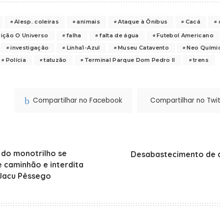
Alesp. coleiras
animais
Ataque à Ônibus
Cacá
ição O Universo
falha
falta de água
Futebol Americano
investigação
Linha1-Azul
Museu Catavento
Neo Quími
Polícia
tatuzão
Terminal Parque Dom Pedro II
trens
Compartilhar no Facebook
Compartilhar no Twit
 do monotrilho se
Desabastecimento de á
 caminhão e interdita
 Jacu Pêssego