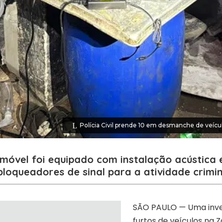
Polícia Civil prende 10 em desmanche de veícu
Imóvel foi equipado com instalação acústica 
bloqueadores de sinal para a atividade crimi
SÃO PAULO — Uma inve
furtos de veículos na 