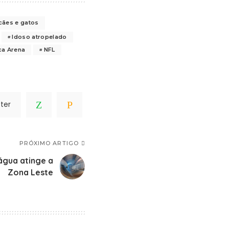
cães e gatos
Idoso atropelado
ca Arena
NFL
ter
PRÓXIMO ARTIGO
gua atinge a
Zona Leste