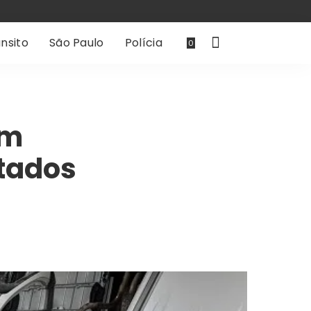
nsito
São Paulo
Polícia
0
em
tados