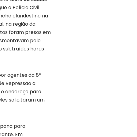
ue a Polícia Civil
che clandestino na
al, na região da
eitos foram presos em
esmontavam pelo
 subtraídos horas
por agentes da 8ª
 de Repressão a
m o endereço para
eles solicitaram um
ampana para
grante. Em