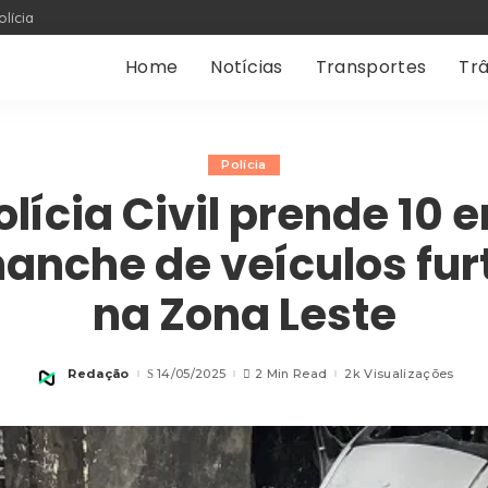
olícia
Home
Notícias
Transportes
Trâ
Polícia
olícia Civil prende 10 
anche de veículos fur
na Zona Leste
Redação
14/05/2025
2 Min Read
2k Visualizações
Posted
by