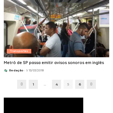
Transportes
Metrô de SP passa emitir avisos sonoros em inglês
Redação
15/03/2018
Posted
by
1
…
4
5
6